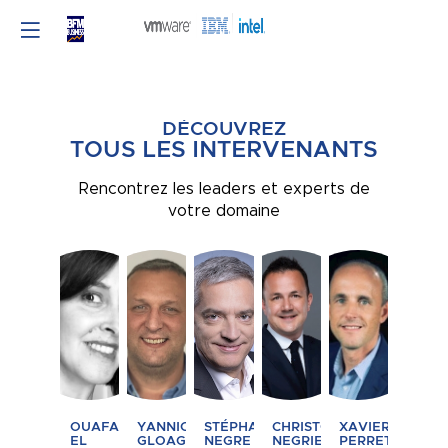
DÉCOUVREZ
TOUS LES INTERVENANTS
Rencontrez les leaders et experts de
votre domaine
OEM
YG
SN
CN
XP
OUAFAA
YANNICK
STÉPHANE
CHRISTOPHE
XAVIER
EL
GLOAGUEN
NEGRE
NEGRIER
PERRET