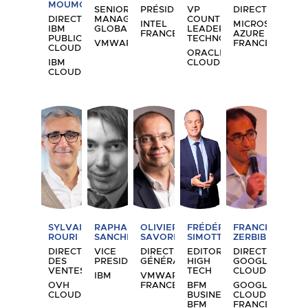
MOUMOUHI
SENIOR
PRÉSIDENT
VP
DIRECTEUR
DIRECTRICE
MANAGER
COUNTRY
INTEL
MICROSOFT
IBM
GLOBAL...
LEADER
FRANCE
AZURE
PUBLIC
TECHNOLOGY
VMWARE
FRANCE
CLOUD
ORACLE
IBM
CLOUD
CLOUD
SR
RS
OS
FS
FZ
SYLVAIN
RAPHAEL
OLIVIER
FRÉDÉRIC
FRANCK
ROURI
SANCHEZ
SAVORNIN
SIMOTTEL
ZERBIB
DIRECTEUR
VICE
DIRECTEUR
EDITORIALISTE
DIRECTEUR
DES
PRESIDENT...
GÉNÉRAL
HIGH
GOOGLE
VENTES
TECH
CLOUD...
IBM
VMWARE
OVH
FRANCE
BFM
GOOGLE
CLOUD
BUSINESS,
CLOUD
BFM
FRANCE