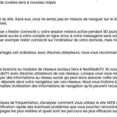
 de cookies sera à nouveau requis.
u site. Sans eux, vous ne seriez pas en mesure de naviguer sur le sit
ivés.
 case « Rester connecté », votre session restera active pendant 90 jo
 ainsi accès à votre compte en ligne et/ou à votre messagerie sans vous
ar exemple rester connecté sur l’ordinateur de votre domicile, mais m
s partagez cet ordinateur avec d’autres utilisateurs, nous vous recomm
s boutons ou modules de réseaux sociaux tiers à NextRadioTV. Ils vous
dioTV avec d'autres utilisateurs de ces réseaux. Lorsque vous vous re
er des informations au réseau social qui peut alors associer cette visu
e déposés dans votre navigateur par ces réseaux. Nous vous invitons à 
lités d'utilisation des informations de navigation qu’ils peuvent recue
tiques de fréquentation, d’analyser comment vous utilisez le site WEB e
tification rapide des éventuels problèmes que vous pourriez rencontre
ages les plus visitées et quels sont les parcours les plus efficaces su