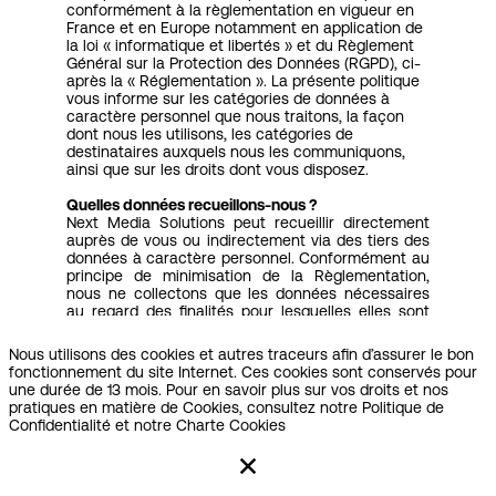
conformément à la règlementation en vigueur en
France et en Europe notamment en application de
la loi « informatique et libertés » et du Règlement
Général sur la Protection des Données (RGPD), ci-
après la « Réglementation ». La présente politique
vous informe sur les catégories de données à
caractère personnel que nous traitons, la façon
dont nous les utilisons, les catégories de
destinataires auxquels nous les communiquons,
ainsi que sur les droits dont vous disposez.
Quelles données recueillons-nous ?
Next Media Solutions peut recueillir directement
auprès de vous ou indirectement via des tiers des
données à caractère personnel. Conformément au
principe de minimisation de la Règlementation,
nous ne collectons que les données nécessaires
au regard des finalités pour lesquelles elles sont
traitées.
Nous respectons votre vie privée
Nous utilisons des cookies et autres traceurs afin d’assurer le bon
Les différentes catégories de données
fonctionnement du site Internet. Ces cookies sont conservés pour
personnelles collectées lors votre souscription
une durée de 13 mois. Pour en savoir plus sur vos droits et nos
et/ou dans le cadre de votre utilisation de nos
pratiques en matière de Cookies, consultez notre Politique de
services ou applications sont les suivantes :
Confidentialité et notre Charte Cookies
• Données d’identification (civilité, nom, prénom);
• Données de contact (notamment adresse
postale ou électronique)
• Données professionnelles (fonction,