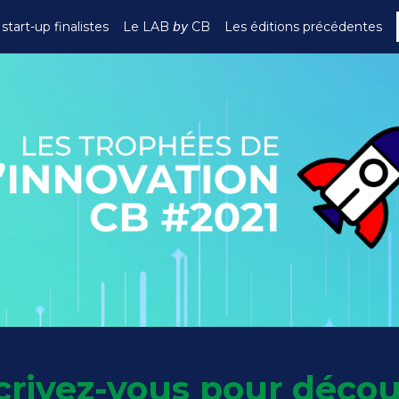
start-up finalistes
Le LAB 𝘣𝘺 CB
Les éditions précédentes
crivez-vous pour décou