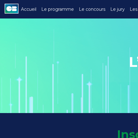
Accueil
Le programme
Le concours
Le jury
Les 
Se connecter
Ins