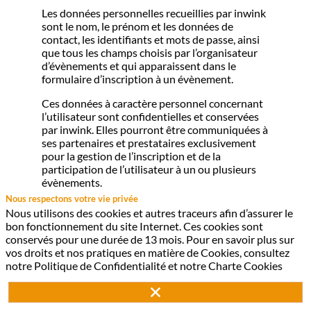
Les données personnelles recueillies par inwink
sont le nom, le prénom et les données de
contact, les identifiants et mots de passe, ainsi
que tous les champs choisis par l’organisateur
d’évènements et qui apparaissent dans le
formulaire d’inscription à un évènement.
Ces données à caractère personnel concernant
l’utilisateur sont confidentielles et conservées
par inwink. Elles pourront être communiquées à
ses partenaires et prestataires exclusivement
pour la gestion de l’inscription et de la
participation de l’utilisateur à un ou plusieurs
évènements.
Nous respectons votre vie privée
Conformément à la loi "Informatique et
Nous utilisons des cookies et autres traceurs afin d’assurer le
Libertés" n°78-17 du 6 janvier 1978 telle que
bon fonctionnement du site Internet. Ces cookies sont
modifiée par la loi n°2004-801 du 6 août 2004,
conservés pour une durée de 13 mois. Pour en savoir plus sur
sur justification de son identité, l’utilisateur
vos droits et nos pratiques en matière de Cookies, consultez
dispose d'un droit d'accès et de rectification des
notre Politique de Confidentialité et notre Charte Cookies
données le concernant, ainsi que du droit de
s’opposer à ce que les données le concernant
fassent l'objet d'un traitement informatique.