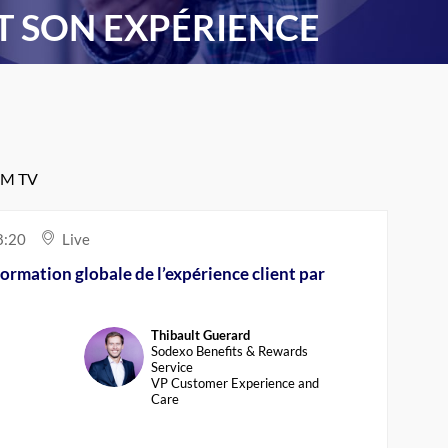
T SON EXPÉRIENCE
T GENESYS
ENTURE
BFM TV
8:20
Live
formation globale de l’expérience client par
Thibault
Guerard
TG
Sodexo Benefits & Rewards
Service
VP Customer Experience and
Care