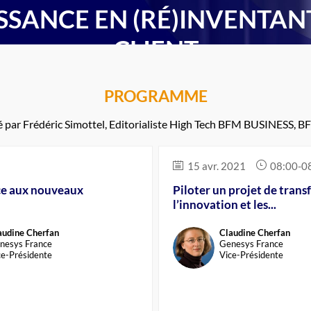
SSANCE EN (RÉ)INVENTAN
CLIENT
JEUDI 15 AVRIL 2021 À 9H30
PROGRAMME
EZ À LA CONFÉRENCE DIGITALE BFM BUSINESS E
LA PARTICIPATION DE GOOGLE CLOUD ET ACC
 par Frédéric Simottel, Editorialiste High Tech BFM BUSINESS, 
INSCRIPTION
PROGRAMME
15 avr. 2021
08:00
-
0
ace aux nouveaux
Piloter un projet de trans
l’innovation et les...
audine
Cherfan
Claudine
Cherfan
CC
nesys France
Genesys France
ce-Présidente
Vice-Présidente