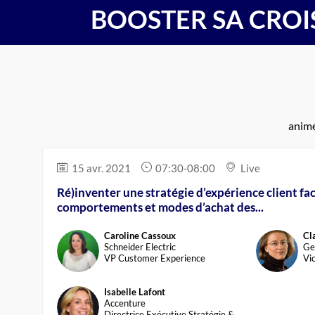
BOOSTER SA CROI
PARTICIP
AVEC 
animé
15 avr. 2021
07:30
-
08:00
Live
Ré)inventer une stratégie d’expérience client f
comportements et modes d’achat des...
Caroline
Cassoux
Cl
CC
CC
Schneider Electric
Ge
VP Customer Experience
Vi
Isabelle
Lafont
IL
Accenture
Directrice Exécutive Stratégie &