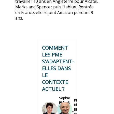
travailler 10 ans en Angleterre pour Alcatel,
Marks and Spencer puis Habitat. Rentrée
en France, elle rejoint Amazon pendant 9
ans.
COMMENT
LES PME
S'ADAPTENT-
ELLES DANS
LE
CONTEXTE
ACTUEL ?
Sophie
Philippe
Bidault
Bloch
SB
PB
Agricool
BFM
Directrice
Business