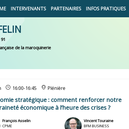
ME
INTERVENANTS
PARTENAIRES
INFOS PRATIQUES
FELIN
 91
rançaise de la maroquinerie
n
16:00
-
16:45
Plénière
omie stratégique : comment renforcer notre
aineté économique à l’heure des crises ?
François
Asselin
Vincent
Touraine
VT
CPME
BFM BUSINESS