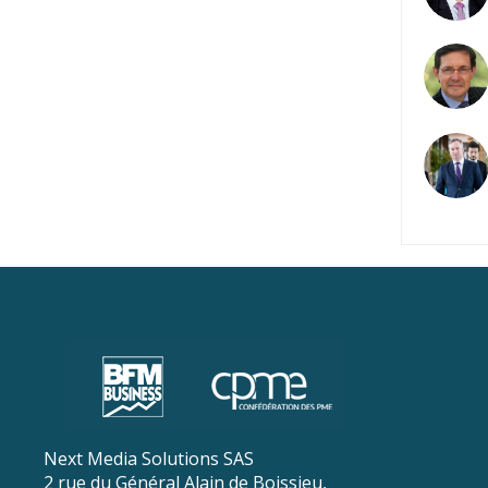
CS
JL
Next Media Solutions SAS
2 rue du Général Alain de Boissieu,