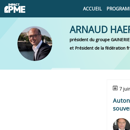
ACCUEIL
PROGRAM
ARNAUD
HAE
président du groupe GAINERIE
AH
et Président de la fédération f
7 jui
Auton
souver
FA