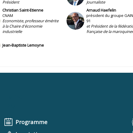
Président
Journaliste
Christian
Saint-Etienne
Arnaud
Haefelin
CNAM
président du groupe GAIN
AH
Economiste, professeur émérite
91
à la Chaire d'économie
et Président de la fédérati
industrielle
française de la maroquiner
Jean-Baptiste
Lemoyne
IMPACT
PME
Programme