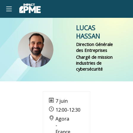
LUCAS
HASSAN
Direction Générale
LH
des Entreprises
Chargé de mission
industries de
cybersécurité
7 juin
12:00
-
12:30
Agora
-
France