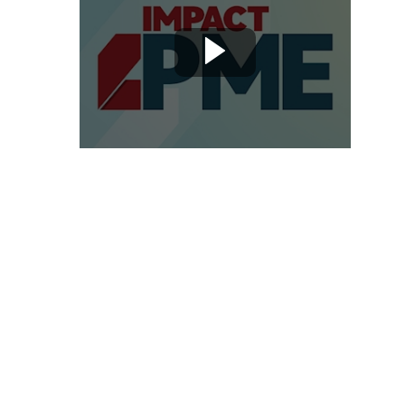
Cryptos,
Metavers,
NFT,
Web
3
:
Quelles
opportunités
en
2022
pour
les
TPE/PME
?