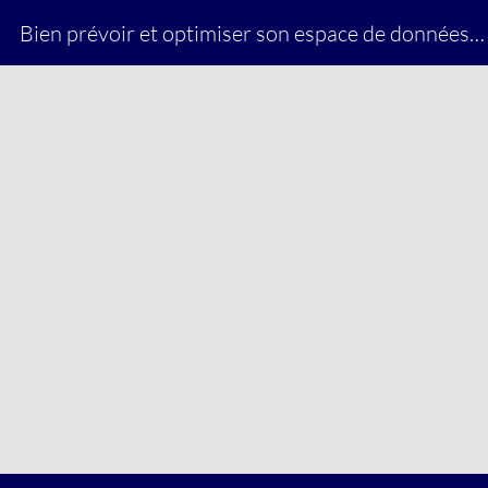
Bien prévoir et optimiser son espace de données en équilibrant son budget