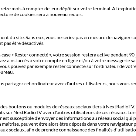
eize mois à compter de leur dépôt sur votre terminal. A l’expirat
ecture de cookies sera à nouveau requis.
t du site. Sans eux, vous ne seriez pas en mesure de naviguer sur l
nt pas être désactivés.
 la case « Rester connecté », votre session restera active pendant 
vez ainsi accès à votre compte en ligne et/ou à votre messagerie sa
vous pouvez par exemple rester connecté sur l’ordinateur de votr
 bureau.
vous partagez cet ordinateur avec d’autres utilisateurs, nous vous
r des boutons ou modules de réseaux sociaux tiers à NextRadioTV. I
nts sur NextRadioTV avec d'autres utilisateurs de ces réseaux. Lor
est susceptible d’envoyer des informations au réseau social qui peu
 maîtrise, peuvent être alors être déposés dans votre navigateur p
aux sociaux, afin de prendre connaissance des finalités d'utilisati